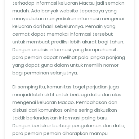
terhadap informasi keluaran Macau jadi semakin
mudah. Ada banyak website tepercaya yang
menyediakan menyediakan informasi mengenai
keluaran dari hasil sebelumnya. Pemain yang
cermat dapat memakai informasi tersebut
untuk membuat prediksi lebih akurat bagi tahun.
Dengan analisis informasi yang komprehensif,
para pemain dapat melihat pola jangka panjang
yang dapat guna dalam untuk memilih nomor
bagi permainan selanjutnya.
Di samping itu, komunitas togel perjudian juga
menjadi lebih aktif untuk berbagi data dan ulas
mengenai keluaran Macao. Pembahasan dan
diskusi dari komunitas online sering diskusikan
taktik berlandaskan informasi paling baru.
Dengan bertukar berbagi pengalaman dan data,
para pemain pemain diharapkan mampu