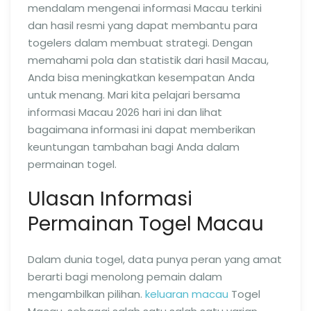
mendalam mengenai informasi Macau terkini
dan hasil resmi yang dapat membantu para
togelers dalam membuat strategi. Dengan
memahami pola dan statistik dari hasil Macau,
Anda bisa meningkatkan kesempatan Anda
untuk menang. Mari kita pelajari bersama
informasi Macau 2026 hari ini dan lihat
bagaimana informasi ini dapat memberikan
keuntungan tambahan bagi Anda dalam
permainan togel.
Ulasan Informasi
Permainan Togel Macau
Dalam dunia togel, data punya peran yang amat
berarti bagi menolong pemain dalam
mengambilkan pilihan.
keluaran macau
Togel