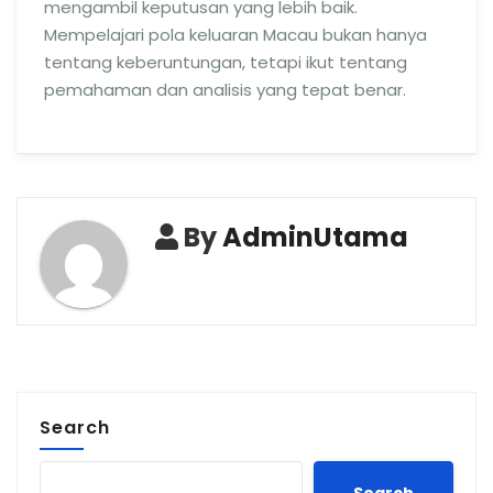
mengambil keputusan yang lebih baik.
Mempelajari pola keluaran Macau bukan hanya
tentang keberuntungan, tetapi ikut tentang
pemahaman dan analisis yang tepat benar.
By
AdminUtama
Search