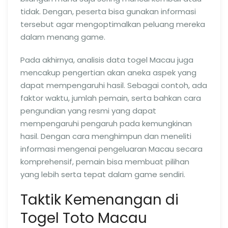
tidak. Dengan, peserta bisa gunakan informasi
tersebut agar mengoptimalkan peluang mereka
dalam menang game.
Pada akhirnya, analisis data togel Macau juga
mencakup pengertian akan aneka aspek yang
dapat mempengaruhi hasil. Sebagai contoh, ada
faktor waktu, jumlah pemain, serta bahkan cara
pengundian yang resmi yang dapat
mempengaruhi pengaruh pada kemungkinan
hasil. Dengan cara menghimpun dan meneliti
informasi mengenai pengeluaran Macau secara
komprehensif, pemain bisa membuat pilihan
yang lebih serta tepat dalam game sendiri.
Taktik Kemenangan di
Togel Toto Macau