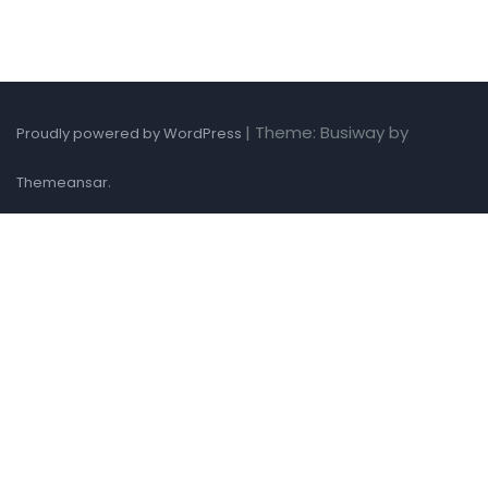
|
Theme: Busiway by
Proudly powered by WordPress
.
Themeansar