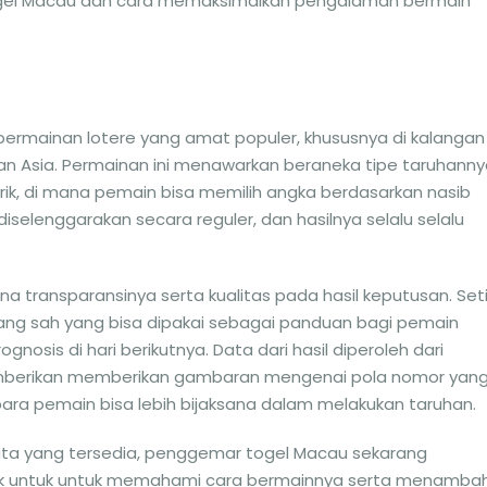
togel Macau dan cara memaksimalkan pengalaman bermain
ermainan lotere yang amat populer, khususnya di kalangan
n Asia. Permainan ini menawarkan beraneka tipe taruhanny
k, di mana pemain bisa memilih angka berdasarkan nasib
iselenggarakan secara reguler, dan hasilnya selalu selalu
a transparansinya serta kualitas pada hasil keputusan. Set
ang sah yang bisa dipakai sebagai panduan bagi pemain
osis di hari berikutnya. Data dari hasil diperoleh dari
memberikan memberikan gambaran mengenai pola nomor yan
 para pemain bisa lebih bijaksana dalam melakukan taruhan.
a yang tersedia, penggemar togel Macau sekarang
ik untuk untuk memahami cara bermainnya serta menamba