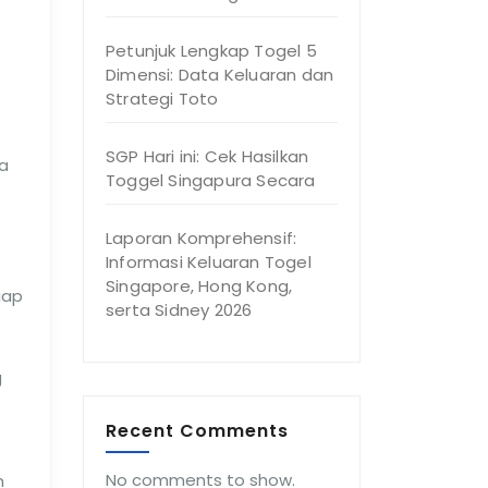
Petunjuk Lengkap Togel 5
Dimensi: Data Keluaran dan
Strategi Toto
SGP Hari ini: Cek Hasilkan
a
Toggel Singapura Secara
Laporan Komprehensif:
Informasi Keluaran Togel
Singapore, Hong Kong,
iap
serta Sidney 2026
g
Recent Comments
No comments to show.
h