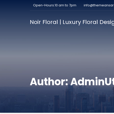
Open-Hours:10 am to 7pm
info@themeansa
Noir Floral | Luxury Floral Des
Author:
AdminU