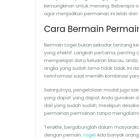
kemungkinan untuk menang. Beberapa or
agar menjadikan permainan ini lebih dar
Cara Bermain Permai
Bermain togel bukan sekadar tentang ke
yang efektif. Langkah pertama, penting 
mempelajari data keluaran Macau, anda
angka yang sudah lama tidak tidak. Ini
terinformasi saat memilih kombinasi yan
Selanjutnya, pengelolaan modal juga sa
yang dapat yang dapat Anda gunakan dan
dari yang sudah sudah, meskipun desaka
permainan permainan tanpa mengalami k
Terakhir, bergabunglah dalam masyaraka
dengan pemain.
togel
Ada banyak orang