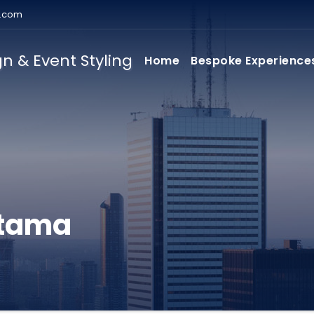
r.com
ign & Event Styling
Home
Bespoke Experience
tama