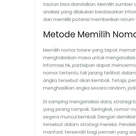
tautan bisa diandalkan. Memilih sumbe
analisis yang dilakukan berdasarkan infor
dan memiliki potensi memberikan return 
Metode Memilih Nomo
Memilih nomor lotere yang tepat meman
menghabiskan masa untuk menganalisis
informasi hk, partisipan dapat mencermati
nomor tertentu tak jarang terlihat dala
angka tersebut akan kembali. Tetapi, p
menghasilkan angka secara random, jadi 
Di samping menganalisis data, strategi
yang jarang tampak. Seringkali, nomor-n
segera muncul kembali. Dengan demikia
tersebut dalam strategi mereka. Pendek
manfaat tersendiri bagi pemain yang siap