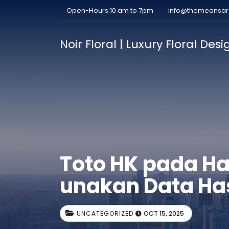
Open-Hours:10 am to 7pm
info@themeansa
Noir Floral | Luxury Floral Des
Toto HK pada Ha
unakan Data Has
UNCATEGORIZED
OCT 15, 2025