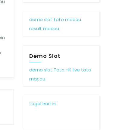
mpu
demo slot
toto macau
result macau
kin
k
Demo Slot
demo slot
Toto HK
live toto
macau
togel hari ini