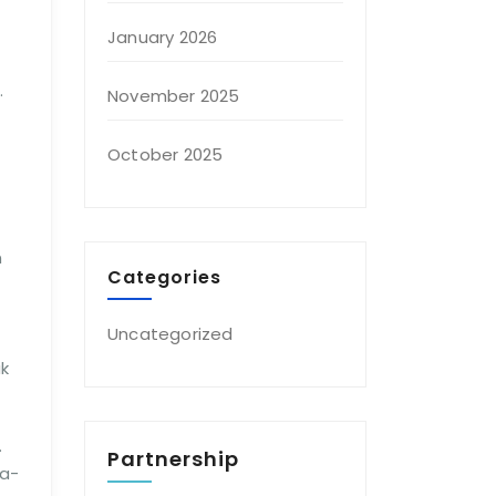
January 2026
.
November 2025
October 2025
n
Categories
Uncategorized
ak
.
Partnership
ka-