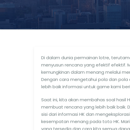
Di dalam dunia permainan lotre, teruta
menyusun rencana yang efektif efektif.
kemungkinan dalam menang melalui menga
Dengan cara mengetahui pola dan pola 
lebih baik informasi untuk game kami ber
Saat ini, kita akan membahas soal hasil 
membuat rencana yang lebih baik baik. 
sisi dari informasi HK dan mengeksplor
kesempatan menang pada toto HK. Mari 
yang tersedia dan cara kita semua da